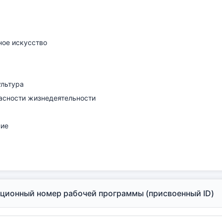
ное искусство
ультура
асности жизнедеятельности
ие
ионный номер рабочей программы (присвоенный ID)