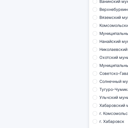
Ванинский му
Верхнебуреин
Вяземский му
Комсомольски
Муниципальны
Нанайский му
Николаевский
Охотский мун
Муниципальны
Советско-Гав
Солнечный му
Тугуро-Чумик
Ульчский мун
Хабаровский 
г. Комсомоль
г. Хабаровск